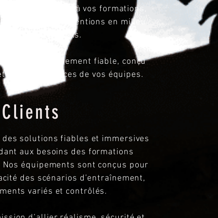
ension immersive à vos formations,
 tactiques, d’interventions en milieu
xercices industriels.
antie d’un équipement fiable, conçu
 et les compétences de vos équipes.
Clients
 des solutions fiables et immersives
dant aux besoins des formations
s. Nos équipements sont conçus pour
icacité des scénarios d’entraînement,
ments variés et contrôlés.
ssion d’allier réalisme, sécurité et