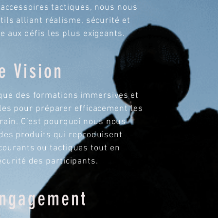
d’accessoires tactiques, nous nous
ils alliant réalisme, sécurité et
e aux défis les plus exigeants.
e Vision
 que des formations immersives et
les pour préparer efficacement les
rrain. C’est pourquoi nous nous
des produits qui reproduisent
courants ou tactiques tout en
curité des participants.​
Engagement