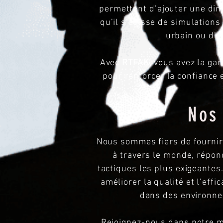
permettent d’ajouter une dim
qu’il s’agisse de simulations
urbain ou d’e
Avec
RTFAK,
vous avez la gar
pour renforcer la confiance
Nos 
Nous sommes fiers de fournir
à travers le monde, répon
tactiques les plus exigeante
améliorer la qualité et l’eff
dans des environne
Rejoignez-nous dans notre mi