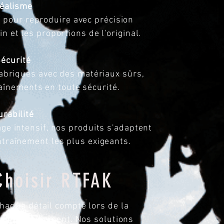
éalisme
 pour reproduire avec précision
n et les proportions de l'original.
écurité
abriqués avec des matériaux sûrs,
aînements en toute sécurité.
urabilité
ge intensif, nos produits s'adaptent
traînement les plus exigeants.
Choisir RTFAK
aque détail compte lors de la
o d’entraînement. Nos solutions