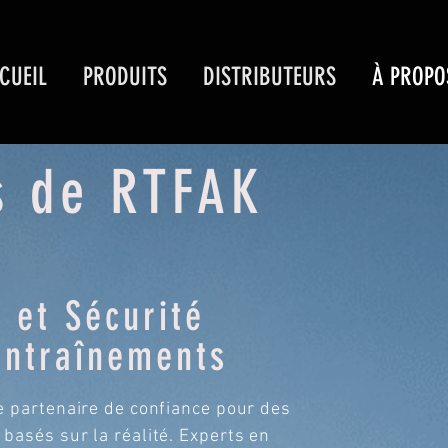
CUEIL
PRODUITS
DISTRIBUTEURS
À PROPO
s de RTFAK
 et Sécurité
entraînements
re partenaire de confiance pour des
basés sur la réalité. Experts en