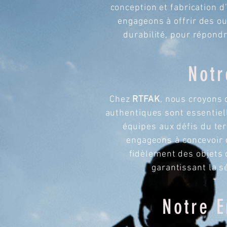
conception et fabrication 
engageons à offrir des out
durabilité, pour répondr
Notr
​​Chez
RTFAK
, nous croyons
authentiques sont essentiel
équipes aux défis du te
engageons à concevoir 
fidèlement des objets 
garantissant la sé
Notre 