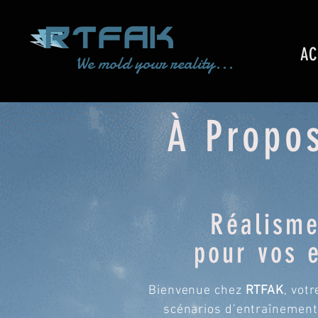
AC
We mold your reality...
À Propo
Réalisme
pour vos 
Bienvenue chez
RTFAK
, vot
scénarios d’entraînement 